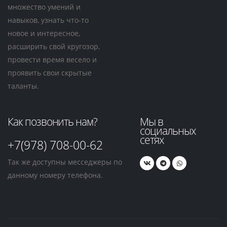
множество умений и
навыков, узнать что-то
новое и интересное,
расширить свой кругозор,
провести время весело и
проявить свои скрытые
таланты.
Как позвонить нам?
Мы в
социальных
сетях
+7(978) 708-00-62
Так же доступны месседжеры по
данному номеру телефона.