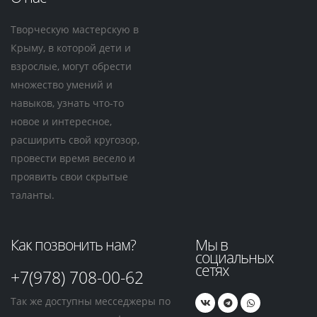
Творческую мастерскую в
Крыму, в которой дети и
взрослые, могут обрести
множество умений и
навыков, узнать что-то
новое и интересное,
расширить свой кругозор,
провести время весело и
проявить свои скрытые
таланты.
Как позвонить нам?
Мы в
социальных
сетях
+7(978) 708-00-62
Так же доступны месседжеры по