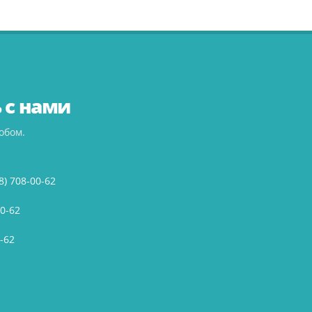
 с нами
обом.
8) 708-00-62
00-62
-62