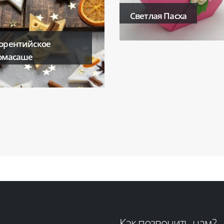
Светлая Пасха
орентийское
омасаше
Как позвонить нам?