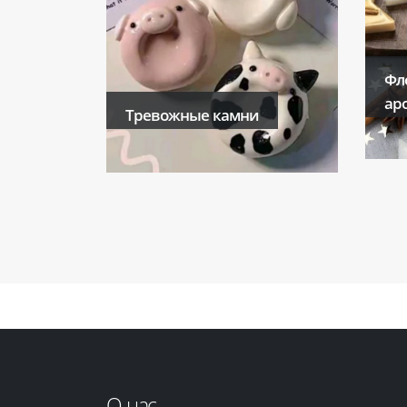
Фл
ар
Тревожные камни
О нас