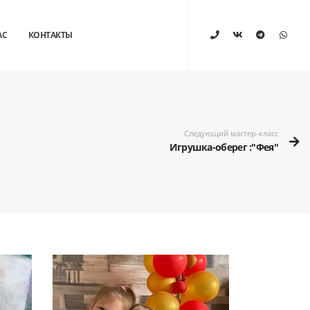
АС
КОНТАКТЫ
Следующий мастер-класс
Игрушка-оберег :"Фея"