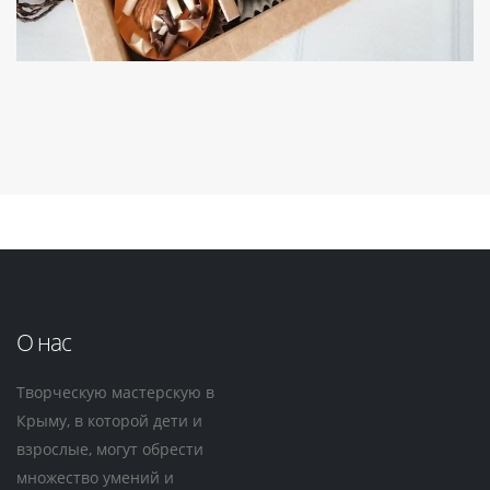
О нас
Творческую мастерскую в
Крыму, в которой дети и
взрослые, могут обрести
множество умений и