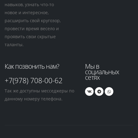
навыков, узнать что-то
новое и интересное,
расширить свой кругозор,
провести время весело и
проявить свои скрытые
таланты.
Как позвонить нам?
Мы в
социальных
сетях
+7(978) 708-00-62
Так же доступны месседжеры по
данному номеру телефона.