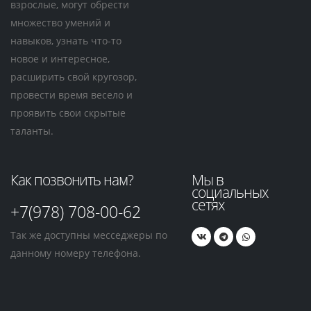
взрослые, могут обрести
множество умений и
навыков, узнать что-то
новое и интересное,
расширить свой кругозор,
провести время весело и
проявить свои скрытые
таланты.
Как позвонить нам?
Мы в
социальных
сетях
+7(978) 708-00-62
Так же доступны месседжеры по
данному номеру телефона.